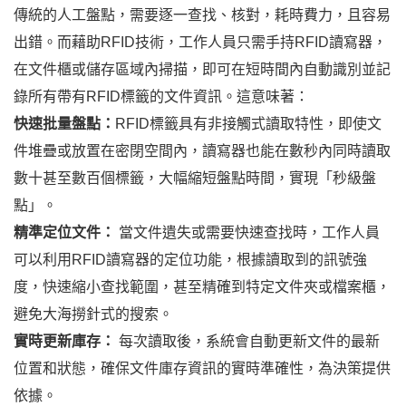
傳統的人工盤點，需要逐一查找、核對，耗時費力，且容易
出錯。而藉助RFID技術，工作人員只需手持RFID讀寫器，
在文件櫃或儲存區域內掃描，即可在短時間內自動識別並記
錄所有帶有RFID標籤的文件資訊。這意味著：
快速批量盤點：
RFID標籤具有非接觸式讀取特性，即使文
件堆疊或放置在密閉空間內，讀寫器也能在數秒內同時讀取
數十甚至數百個標籤，大幅縮短盤點時間，實現「秒級盤
點」。
精準定位文件：
當文件遺失或需要快速查找時，工作人員
可以利用RFID讀寫器的定位功能，根據讀取到的訊號強
度，快速縮小查找範圍，甚至精確到特定文件夾或檔案櫃，
避免大海撈針式的搜索。
實時更新庫存：
每次讀取後，系統會自動更新文件的最新
位置和狀態，確保文件庫存資訊的實時準確性，為決策提供
依據。