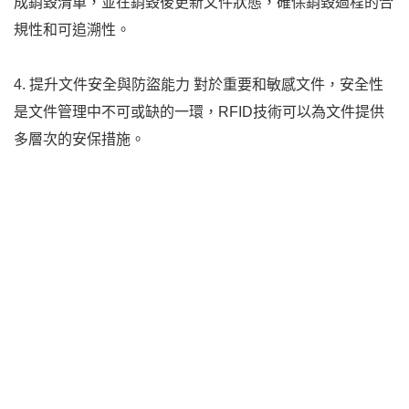
成銷毀清單，並在銷毀後更新文件狀態，確保銷毀過程的合
規性和可追溯性。
4. 提升文件安全與防盜能力 對於重要和敏感文件，安全性
是文件管理中不可或缺的一環，RFID技術可以為文件提供
多層次的安保措施。
門禁監控：
在辦公室或檔案室的出入口設置RFID讀寫器，
當未經授權的文件被帶出時，系統會立即發出警報，有效防
止文件被盜或非法攜出。
電子圍欄：
可以在特定區域內設置RFID讀寫器網絡，一旦
文件被帶離指定區域，系統會自動預警，提升對文件移動的
監控能力。
防篡改標籤：
部分RFID標籤具有防篡改功能，一旦標籤被
撕毀或破壞，其資訊將無法被讀取，從而防止惡意篡改文件
資訊。