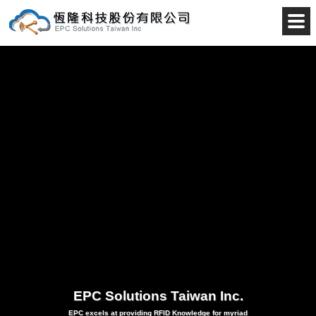
RF
EPC Solutions Taiwan Inc.
EPC excels at providing RFID Knowledge for myriad