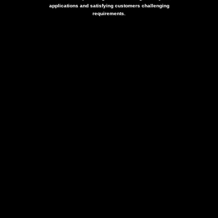
applications and satisfying customers challenging
requirements.