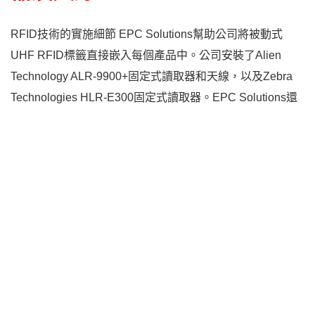
RFID技術的實施細節 EPC Solutions幫助公司將被動式
UHF RFID標籤直接嵌入每個產品中。公司安裝了Alien
Technology ALR-9900+固定式讀取器和天線，以及Zebra
Technologies HLR-E300固定式讀取器。EPC Solutions還
構建了一個RFID讀取櫃，可以高容量讀取裝載到推車上的
商品。
RFID系統的運作方式在每個新產品製造時，UHF RFID標籤
被嵌入產品泡沫層之間。產品在各工作站間移動時，讀取器
捕獲標籤ID並更新產品的組裝狀態。系統記錄每個工作站的
處理時間，如果處理時間過長，可向管理層發出警報。
RFID在庫存管理和出貨過程中的應用，完成的產品被堆疊
在推車上準備發貨。推車也配備了RFID標籤以便識別。公